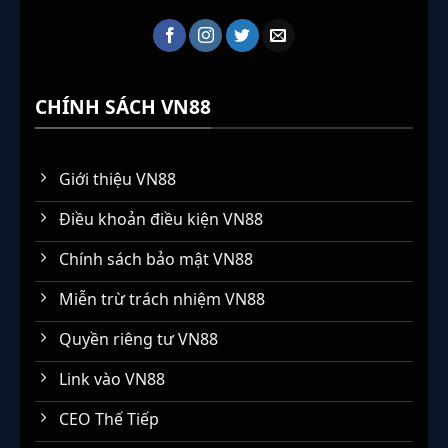
CHÍNH SÁCH VN88
Giới thiệu VN88
Điều khoản điều kiện VN88
Chính sách bảo mật VN88
Miễn trừ trách nhiệm VN88
Quyền riêng tư VN88
Link vào VN88
CEO Thế Tiếp