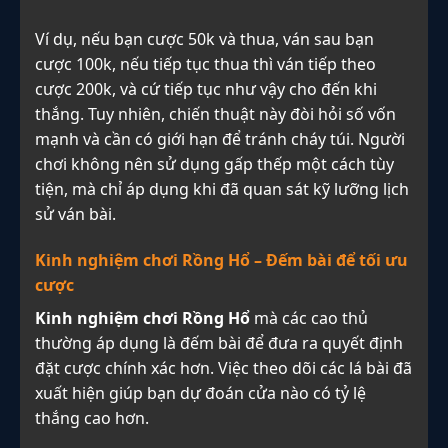
Ví dụ, nếu bạn cược 50k và thua, ván sau bạn
cược 100k, nếu tiếp tục thua thì ván tiếp theo
cược 200k, và cứ tiếp tục như vậy cho đến khi
thắng. Tuy nhiên, chiến thuật này đòi hỏi số vốn
mạnh và cần có giới hạn để tránh cháy túi. Người
chơi không nên sử dụng gấp thếp một cách tùy
tiện, mà chỉ áp dụng khi đã quan sát kỹ lưỡng lịch
sử ván bài.
Kinh nghiệm chơi Rồng Hổ – Đếm bài để tối ưu
cược
Kinh nghiệm chơi Rồng Hổ
mà các cao thủ
thường áp dụng là đếm bài để đưa ra quyết định
đặt cược chính xác hơn. Việc theo dõi các lá bài đã
xuất hiện giúp bạn dự đoán cửa nào có tỷ lệ
thắng cao hơn.