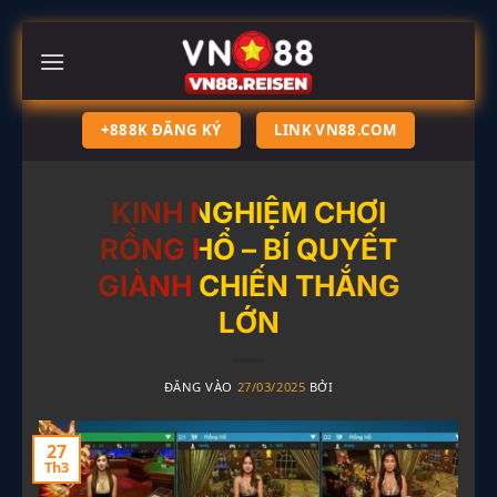
Bỏ
qua
nội
dung
+888K ĐĂNG KÝ
LINK VN88.COM
KINH NGHIỆM CHƠI
RỒNG HỔ – BÍ QUYẾT
GIÀNH CHIẾN THẮNG
LỚN
ĐĂNG VÀO
27/03/2025
BỞI
27
Th3