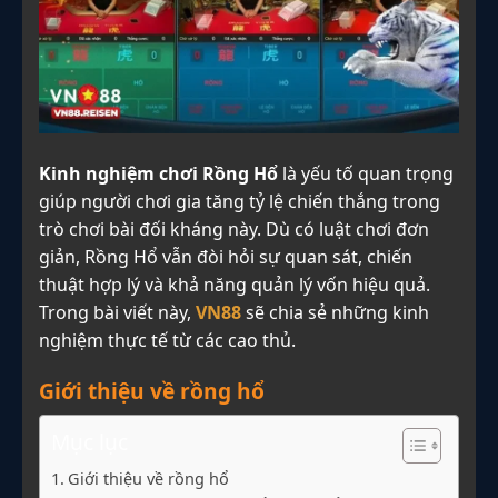
Kinh nghiệm chơi Rồng Hổ
là yếu tố quan trọng
giúp người chơi gia tăng tỷ lệ chiến thắng trong
trò chơi bài đối kháng này. Dù có luật chơi đơn
giản, Rồng Hổ vẫn đòi hỏi sự quan sát, chiến
thuật hợp lý và khả năng quản lý vốn hiệu quả.
Trong bài viết này,
VN88
sẽ chia sẻ những kinh
nghiệm thực tế từ các cao thủ.
Giới thiệu về rồng hổ
Mục lục
Giới thiệu về rồng hổ