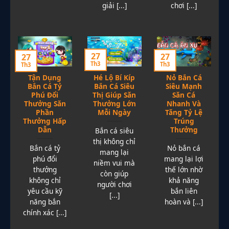
giải [...]
chơi [...]
27
27
27
Th3
Th3
Th3
Tận Dụng
Hé Lộ Bí Kíp
Nỏ Bắn Cá
Bắn Cá Tỷ
Bắn Cá Siêu
Siêu Mạnh
Phú Đổi
Thị Giúp Săn
Săn Cá
Thưởng Săn
Thưởng Lớn
Nhanh Và
Phần
Mỗi Ngày
Tăng Tỷ Lệ
Thưởng Hấp
Trúng
Dẫn
Thưởng
Bắn cá siêu
thị không chỉ
Bắn cá tỷ
Nỏ bắn cá
mang lại
phú đổi
mang lại lợi
niềm vui mà
thưởng
thế lớn nhờ
còn giúp
không chỉ
khả năng
người chơi
yêu cầu kỹ
bắn liên
[...]
năng bắn
hoàn và [...]
chính xác [...]