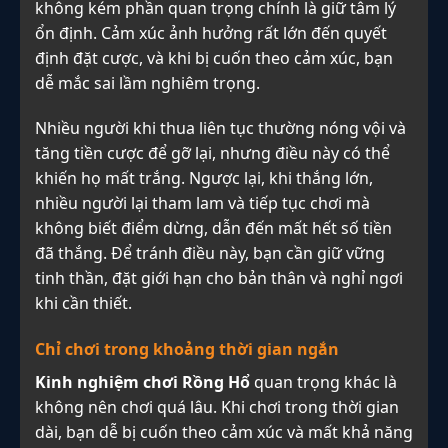
không kém phần quan trọng chính là giữ tâm lý
ổn định. Cảm xúc ảnh hưởng rất lớn đến quyết
định đặt cược, và khi bị cuốn theo cảm xúc, bạn
dễ mắc sai lầm nghiêm trọng.
Nhiều người khi thua liên tục thường nóng vội và
tăng tiền cược để gỡ lại, nhưng điều này có thể
khiến họ mất trắng. Ngược lại, khi thắng lớn,
nhiều người lại tham lam và tiếp tục chơi mà
không biết điểm dừng, dẫn đến mất hết số tiền
đã thắng. Để tránh điều này, bạn cần giữ vững
tinh thần, đặt giới hạn cho bản thân và nghỉ ngơi
khi cần thiết.
Chỉ chơi trong khoảng thời gian ngắn
Kinh nghiệm chơi Rồng Hổ
quan trọng khác là
không nên chơi quá lâu. Khi chơi trong thời gian
dài, bạn dễ bị cuốn theo cảm xúc và mất khả năng